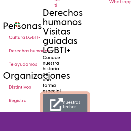
Whatsap
ti
Derechos
humanos
Personas
Visitas
Cultura LGBTI+
guiadas
LGBTI+
Derechos humanos
Conoce
nuestra
Te ayudamos
historia
Organizaciones
de
una
forma
Distintivos
especial
Registro
nuestras
fechas
Formación
II
Accede a tu cuenta