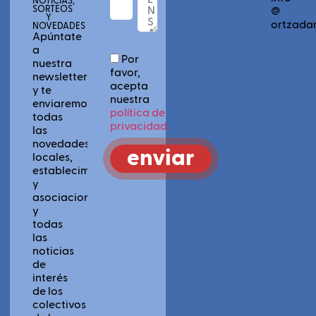
NOTICIAS,
SORTEOS
@
Y
ortzadar
NOVEDADES
Apúntate
a
Por
nuestra
favor,
newsletter
acepta
y te
nuestra
enviaremos
política de
todas
privacidad
las
novedades
enviar
locales,
establecimientos
y
asociaciones
y
todas
las
noticias
de
interés
de los
colectivos