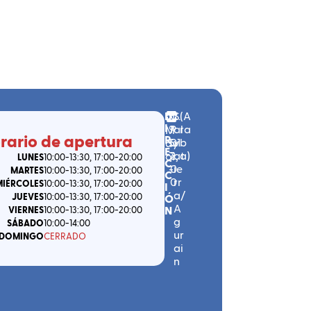
D
n
C.
S
(
A
I
º
P.
al
ra
M
rario de apertura
R
ento
5
01
v
b
ay
E
7
2
at
a
)
or
,
LUNES
10:00
-13:30
, 17:00
-20:00
C
-
0
ie
MARTES
10:00
-13:30
, 17:00
-20:00
C
0
rr
MIÉRCOLES
10:00
-13:30
, 17:00
-20:00
I
a/
JUEVES
10:00
-13:30
, 17:00
-20:00
Ó
A
N
VIERNES
10:00
-13:30
, 17:00
-20:00
g
SÁBADO
10:00
-14:00
ur
DOMINGO
CERRADO
ai
n