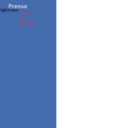
Prensa
lgbti.eus
Notas
de
prensa