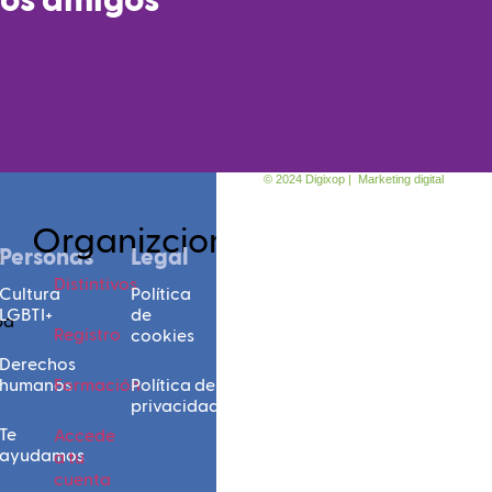
ios amigos
© 2024 Digixop | Marketing digital
Organizciones
Personas
Legal
r
Distintivos
Cultura
Política
LGBTI+
de
pa
Registro
cookies
Derechos
humanos
Formación
Política de
privacidad
Te
Accede
ayudamos
a tu
cuenta