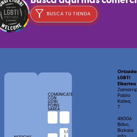
Busca aquí más comerc
BUSCA TU TIENDA
Ortzada
LGBTI
Elkartea
Zamarri
COMÚNICATE
Pablo
CON
Kalea,
LGTBI
POINS
7
SAREA
·
48006
Bilbo,
Bizkaia
info