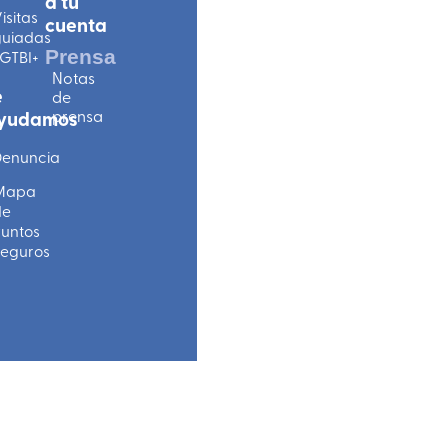
a tu
isitas
cuenta
uiadas
Prensa
GTBI+
Notas
e
de
prensa
yudamos
enuncia
Mapa
de
untos
eguros