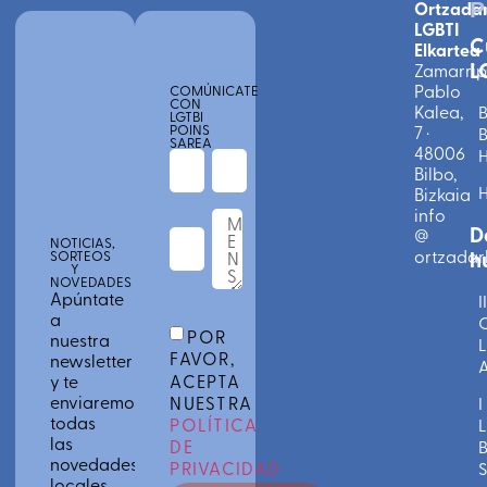
Ortzada
P
LGBTI
C
Elkartea
L
Zamarri
Pablo
COMÚNICATE
CON
Kalea,
B
LGTBI
POINS
7 ·
B
SAREA
48006
Bilbo,
Bizkaia
info
D
@
NOTICIAS,
ortzadarl
h
SORTEOS
Y
NOVEDADES
Apúntate
II
a
C
POR
nuestra
L
FAVOR,
newsletter
A
ACEPTA
y te
enviaremos
NUESTRA
I
todas
POLÍTICA
L
las
DE
novedades
PRIVACIDAD
S
locales,