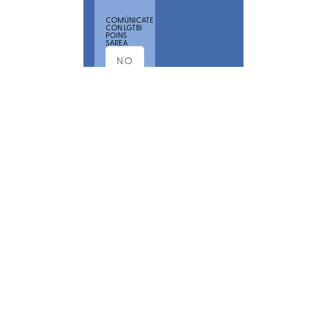
COMÚNICATE
CON LGTBI
POINS
SAREA
POR
FAVOR,
ACEPTA
NUESTRA
POLÍTICA
DE