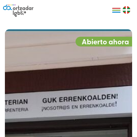
Personas
Organizaciones
Cultura LGBTI+
Distintivos
Bilbao Bizkaia
Certificado
HARRO
empresarial
Abierto ahora
LGBTI+
HARROladies
Red de puntos
Derechos
seguros LGBTI+
humanos
Registro
II Conferencia
Formación
LGTBI+ Atlántica
Formación
I LGBTI+ Basque
Sariak
HARROkids
Visitas guiadas
Accede a tu
LGTBI+
cuenta
Prensa
Te ayudamos
Sala de prensa
Denuncia
Mapa de Puntos