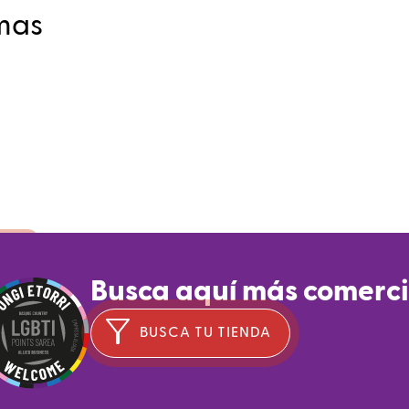
mas
te
Busca aquí más comerc
ids
BUSCA TU TIENDA