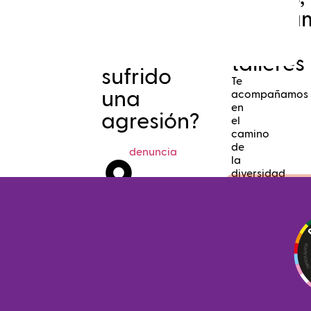
progra
y
¿Has
talleres
sufrido
Te
una
acompañamos
en
agresión?
el
camino
de
denuncia
la
diversidad
próximamen
LGBTI+
Points
HARROk
Sarea.
Rompiendo
estereotipos
y
Busca
prejuicios
cerca
de