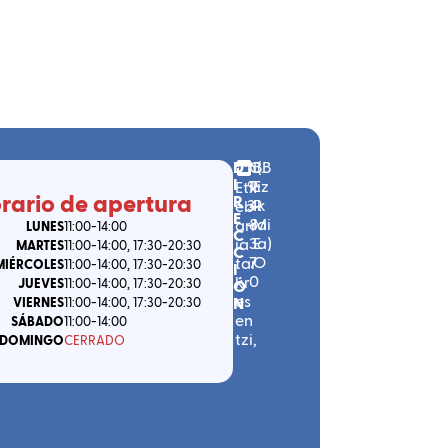
D
n
C.
B
(
B
I
º
P.
E
iz
Etx
rario de apertura
R
3
4
R
k
eb
E
-
8
M
ai
arr
LUNES
11:00
-14:00
C
3
E
a
)
ia
MARTES
11:00
-14:00
, 17:30
-20:30
C
7
O
tar
MIÉRCOLES
11:00
-14:00
, 17:30
-20:30
I
0
kr
JUEVES
11:00
-14:00
, 17:30
-20:30
Ó
es
N
VIERNES
11:00
-14:00
, 17:30
-20:30
en
SÁBADO
11:00
-14:00
tzi
,
DOMINGO
CERRADO