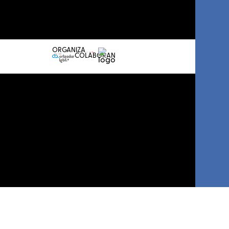
Conferencia
Prensa
LGTBI+
Sala de prensa
Atlántica
ORGANIZA
COLABORAN
Me
apunto
I
LGBTI+
Basque
Sariak
Propón
tu
premiadx