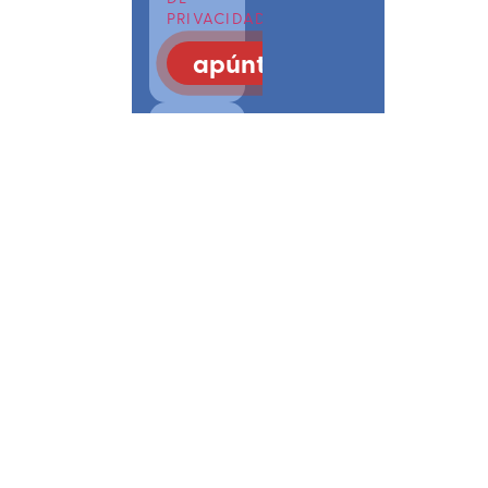
PRIVACIDAD
apúntate
COMÚNICATE
CON LGTBI
POINS
SAREA