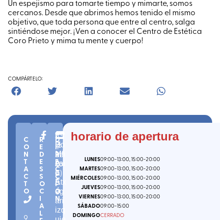
Un espejismo para tomarte tiempo y mimarte, somos
cercanos. Desde que abrimos hemos tenido el mismo
objetivo, que toda persona que entre al centro, salga
sintiéndose mejor. ¡Ven a conocer el Centro de Estética
Coro Prieto y mima tu mente y cuerpo!
COMPÁRTELO:
C.
(
G
horario de apertura
Z
C
R
D
P.
ip
Bo
U
O
E
I
2
uz
N
D
R
nifi
M
LUNES
09:00
-13:00
, 15:00
-20:00
T
E
E
0
ko
cai
A
A
S
C
MARTES
09:00
-13:00
, 15:00
-20:00
7
a
)
o
I
C
S
C
MIÉRCOLES
09:00
-13:00
, 15:00
-20:00
5
Etx
A
T
O
I
JUEVES
09:00
-13:00
, 15:00
-20:00
O
C
Ó
0
eg
VIERNES
09:00
-13:00
, 15:00
-20:00
I
N
ari
A
SÁBADO
09:00
-15:00
izq
L
DOMINGO
CERRADO
9
uie