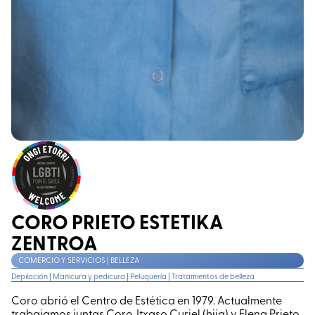
CORO PRIETO ESTETIKA
ZENTROA
COMERCIO Y SERVICIOS | BELLEZA
Depilación
|
Manicura y pedicura
|
Peluquería
|
Tratamientos de belleza
Coro abrió el Centro de Estética en 1979. Actualmente
trabajamos juntas Coro, Itxaso Curiel (hija) y Elena Prieto