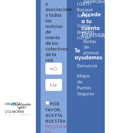
HARROkids
y
LGBTI+
asociaciones
Basque
Accede
y todas
Sariak
las
a tu
Visitas
noticias
cuenta
de
guiadas
Prensa
interés
LGTBI+
Notas
de los
de
colectivos
Te
prensa
de la
ayudamos
red.
Denuncia
Mapa
de
Puntos
Seguros
POR
ORGANIZA
FAVOR,
COLABORAN
ACEPTA
NUESTRA
POLÍTICA
DE