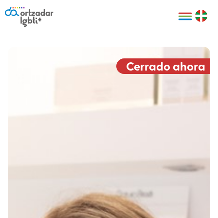
Personas
Organizaciones
Cultura LGBTI+
Distintivos
Bilbao Bizkaia
Certificado
HARRO
empresarial
Cerrado ahora
LGBTI+
HARROladies
Red de puntos
Derechos
seguros LGBTI+
humanos
Registro
II Conferencia
Formación
LGTBI+ Atlántica
Formación
I LGBTI+ Basque
Sariak
HARROkids
Visitas guiadas
Accede a tu
LGTBI+
cuenta
Prensa
Te ayudamos
Sala de prensa
Denuncia
Mapa de Puntos