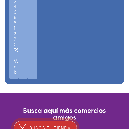
9
4
6
8
8
1
2
2
0
W
e
b
Busca aquí más comercios
amigos
BUSCA TU TIENDA