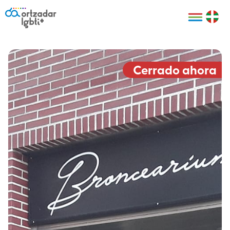
Personas
Organizaciones
Cultura LGBTI+
Distintivos
Bilbao Bizkaia
Certificado
HARRO
empresarial
Cerrado ahora
LGBTI+
HARROladies
Red de puntos
Derechos
seguros LGBTI+
humanos
Registro
II Conferencia
Formación
LGTBI+ Atlántica
Formación
I LGBTI+ Basque
Sariak
HARROkids
Visitas guiadas
Accede a tu
LGTBI+
cuenta
Prensa
Te ayudamos
Sala de prensa
Denuncia
Mapa de Puntos