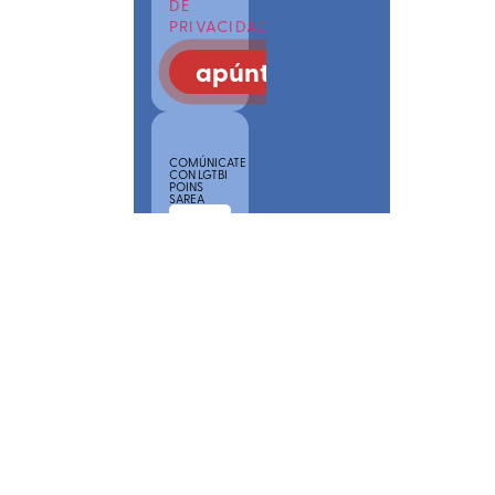
DE
PRIVACIDAD
apúntate
COMÚNICATE
CON LGTBI
POINS
SAREA