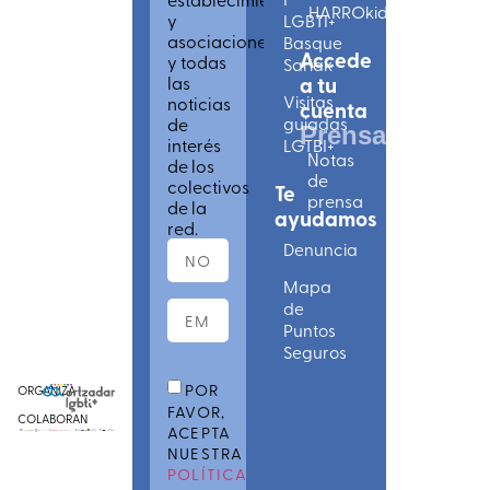
HARROkids
y
LGBTI+
asociaciones
Basque
Accede
y todas
Sariak
las
a tu
Visitas
noticias
cuenta
de
guiadas
Prensa
interés
LGTBI+
Notas
de los
de
colectivos
Te
prensa
de la
ayudamos
red.
Denuncia
Mapa
de
Puntos
Seguros
POR
ORGANIZA
FAVOR,
COLABORAN
ACEPTA
NUESTRA
POLÍTICA