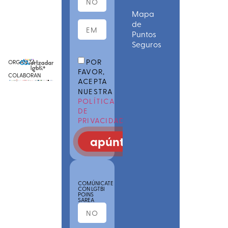
Mapa
de
Puntos
Seguros
POR
ORGANIZA
FAVOR,
COLABORAN
ACEPTA
NUESTRA
POLÍTICA
DE
PRIVACIDAD
apúntate
COMÚNICATE
CON LGTBI
POINS
SAREA