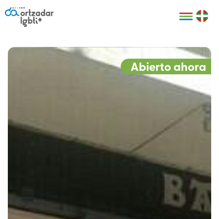
Personas
Organizaciones
Cultura LGBTI+
Distintivos
Bilbao Bizkaia
Certificado
HARRO
empresarial
Abierto ahora
LGBTI+
HARROladies
Red de puntos
Derechos
seguros LGBTI+
humanos
Registro
II Conferencia
Formación
LGTBI+ Atlántica
Formación
I LGBTI+ Basque
Sariak
HARROkids
Visitas guiadas
Accede a tu
LGTBI+
cuenta
Prensa
Te ayudamos
Sala de prensa
Denuncia
Mapa de Puntos