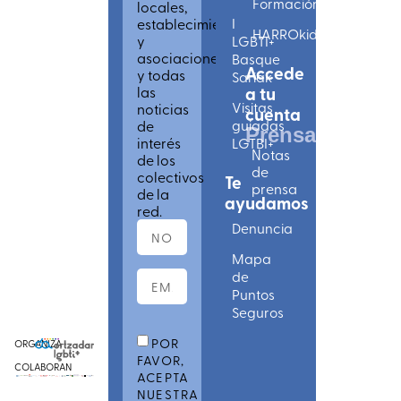
Formación
locales,
establecimientos
I
HARROkids
y
LGBTI+
asociaciones
Basque
Accede
y todas
Sariak
las
a tu
Visitas
noticias
cuenta
de
guiadas
Prensa
interés
LGTBI+
Notas
de los
de
colectivos
Te
prensa
de la
ayudamos
red.
Denuncia
Mapa
de
Puntos
Seguros
POR
ORGANIZA
FAVOR,
COLABORAN
ACEPTA
NUESTRA