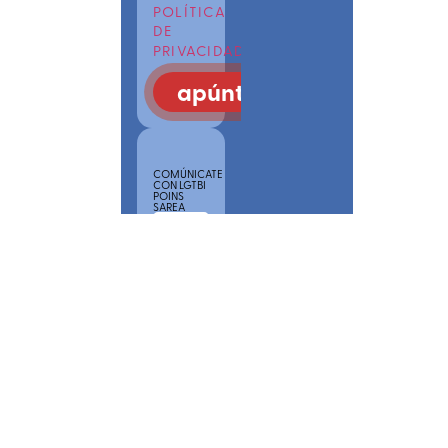
POLÍTICA
DE
PRIVACIDAD
apúntate
COMÚNICATE
CON LGTBI
POINS
SAREA