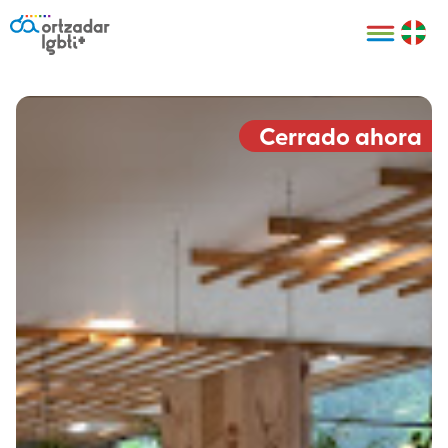
Personas
Organizaciones
Cultura LGBTI+
Distintivos
Bilbao Bizkaia
Certificado
HARRO
empresarial
Cerrado ahora
LGBTI+
HARROladies
Red de puntos
Derechos
seguros LGBTI+
humanos
Registro
II Conferencia
Formación
LGTBI+ Atlántica
Formación
I LGBTI+ Basque
Sariak
HARROkids
Visitas guiadas
Accede a tu
LGTBI+
cuenta
Prensa
Te ayudamos
Sala de prensa
Denuncia
Mapa de Puntos